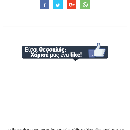
Tο thessaliaeconomy.gr δημοσιεύει κάθε σχόλιο. Θεωρούμε ότι ο