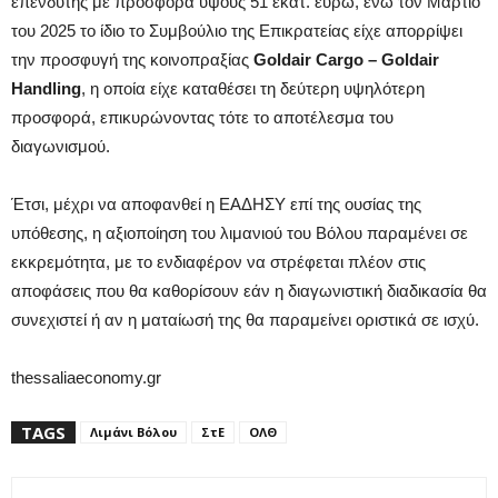
επενδυτής με προσφορά ύψους 51 εκατ. ευρώ, ενώ τον Μάρτιο
του 2025 το ίδιο το Συμβούλιο της Επικρατείας είχε απορρίψει
την προσφυγή της κοινοπραξίας
Goldair Cargo – Goldair
Handling
, η οποία είχε καταθέσει τη δεύτερη υψηλότερη
προσφορά, επικυρώνοντας τότε το αποτέλεσμα του
διαγωνισμού.
Έτσι, μέχρι να αποφανθεί η ΕΑΔΗΣΥ επί της ουσίας της
υπόθεσης, η αξιοποίηση του λιμανιού του Βόλου παραμένει σε
εκκρεμότητα, με το ενδιαφέρον να στρέφεται πλέον στις
αποφάσεις που θα καθορίσουν εάν η διαγωνιστική διαδικασία θα
συνεχιστεί ή αν η ματαίωσή της θα παραμείνει οριστικά σε ισχύ.
thessaliaeconomy.gr
TAGS
Λιμάνι Βόλου
ΣτΕ
ΟΛΘ