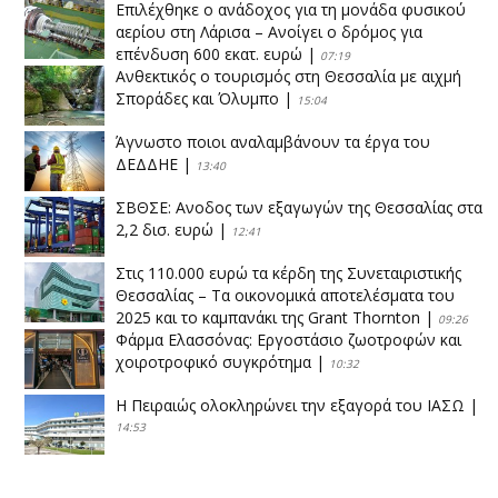
Επιλέχθηκε ο ανάδοχος για τη μονάδα φυσικού
αερίου στη Λάρισα – Ανοίγει ο δρόμος για
επένδυση 600 εκατ. ευρώ
|
07:19
Ανθεκτικός ο τουρισμός στη Θεσσαλία με αιχμή
Σποράδες και Όλυμπο
|
15:04
Άγνωστο ποιοι αναλαμβάνουν τα έργα του
ΔΕΔΔΗΕ
|
13:40
ΣΒΘΣΕ: Aνοδος των εξαγωγών της Θεσσαλίας στα
2,2 δισ. ευρώ
|
12:41
Στις 110.000 ευρώ τα κέρδη της Συνεταιριστικής
Θεσσαλίας – Τα οικονομικά αποτελέσματα του
2025 και το καμπανάκι της Grant Thornton
|
09:26
Φάρμα Ελασσόνας: Εργοστάσιο ζωοτροφών και
χοιροτροφικό συγκρότημα
|
10:32
Η Πειραιώς ολοκληρώνει την εξαγορά του ΙΑΣΩ
|
14:53
Το νέο ΜΙΔΑ αλλάζει τα δεδομένα στον
θεσσαλικό κάμπο
|
12:16