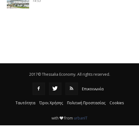
14:53
Το νέο ΜΙΔΑ αλλάζει τα δεδομένα στον
θεσσαλικό κάμπο
|
12:16
Eλεγχοι της Περιφέρειας Θεσσαλίας σε 10 μονάδες
ανακύκλωσης
|
16:25
Η απελευθέρωση της αγοράς ενώνει τα Θεσσαλικά
ΚΤΕΛ
|
16:17
2017© Thessalia Economy. All rights reserved.
Επικοινωνία
Ταυτότητα
Όροι Χρήσης
Πολιτική Προστασίας
Cookies
with
from
urbanIT