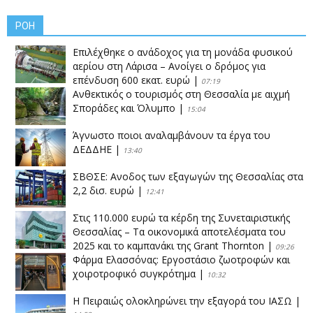
ΡΟΗ
Επιλέχθηκε ο ανάδοχος για τη μονάδα φυσικού
αερίου στη Λάρισα – Ανοίγει ο δρόμος για
επένδυση 600 εκατ. ευρώ
|
07:19
Ανθεκτικός ο τουρισμός στη Θεσσαλία με αιχμή
Σποράδες και Όλυμπο
|
15:04
Άγνωστο ποιοι αναλαμβάνουν τα έργα του
ΔΕΔΔΗΕ
|
13:40
ΣΒΘΣΕ: Aνοδος των εξαγωγών της Θεσσαλίας στα
2,2 δισ. ευρώ
|
12:41
Στις 110.000 ευρώ τα κέρδη της Συνεταιριστικής
Θεσσαλίας – Τα οικονομικά αποτελέσματα του
2025 και το καμπανάκι της Grant Thornton
|
09:26
Φάρμα Ελασσόνας: Εργοστάσιο ζωοτροφών και
χοιροτροφικό συγκρότημα
|
10:32
Η Πειραιώς ολοκληρώνει την εξαγορά του ΙΑΣΩ
|