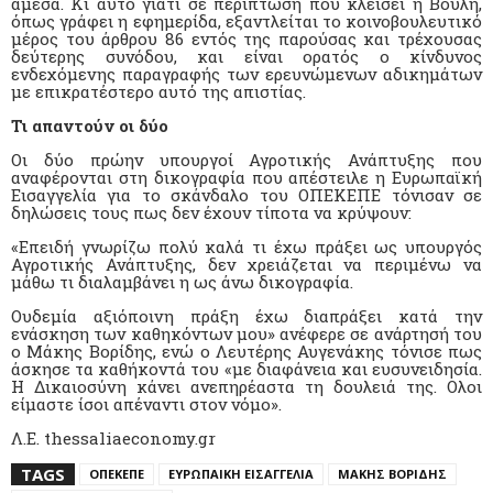
άμεσα. Κι αυτό γιατί σε περίπτωση που κλείσει η Βουλή,
όπως γράφει η εφημερίδα, εξαντλείται το κοινοβουλευτικό
μέρος του άρθρου 86 εντός της παρούσας και τρέχουσας
δεύτερης συνόδου, και είναι ορατός ο κίνδυνος
ενδεχόμενης παραγραφής των ερευνώμενων αδικημάτων
με επικρατέστερο αυτό της απιστίας.
Τι απαντούν οι δύο
Οι δύο πρώην υπουργοί Αγροτικής Ανάπτυξης που
αναφέρονται στη δικογραφία που απέστειλε η Ευρωπαϊκή
Εισαγγελία για το σκάνδαλο του ΟΠΕΚΕΠΕ τόνισαν σε
δηλώσεις τους πως δεν έχουν τίποτα να κρύψουν:
«Επειδή γνωρίζω πολύ καλά τι έχω πράξει ως υπουργός
Αγροτικής Ανάπτυξης, δεν χρειάζεται να περιμένω να
μάθω τι διαλαμβάνει η ως άνω δικογραφία.
Ουδεμία αξιόποινη πράξη έχω διαπράξει κατά την
ενάσκηση των καθηκόντων μου» ανέφερε σε ανάρτησή του
ο Μάκης Βορίδης, ενώ ο Λευτέρης Αυγενάκης τόνισε πως
άσκησε τα καθήκοντά του «με διαφάνεια και ευσυνειδησία.
Η Δικαιοσύνη κάνει ανεπηρέαστα τη δουλειά της. Ολοι
είμαστε ίσοι απέναντι στον νόμο».
Λ.Ε. thessaliaeconomy.gr
TAGS
ΟΠΕΚΕΠΕ
ΕΥΡΩΠΑΙΚΗ ΕΙΣΑΓΓΕΛΙΑ
ΜΑΚΗΣ ΒΟΡΙΔΗΣ