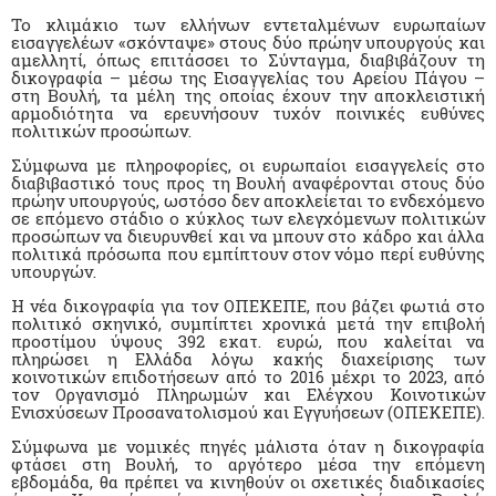
Το κλιμάκιο των ελλήνων εντεταλμένων ευρωπαίων
εισαγγελέων «σκόνταψε» στους δύο πρώην υπουργούς και
αμελλητί, όπως επιτάσσει το Σύνταγμα, διαβιβάζουν τη
δικογραφία – μέσω της Εισαγγελίας του Αρείου Πάγου –
στη Βουλή, τα μέλη της οποίας έχουν την αποκλειστική
αρμοδιότητα να ερευνήσουν τυχόν ποινικές ευθύνες
πολιτικών προσώπων.
Σύμφωνα με πληροφορίες, οι ευρωπαίοι εισαγγελείς στο
διαβιβαστικό τους προς τη Βουλή αναφέρονται στους δύο
πρώην υπουργούς, ωστόσο δεν αποκλείεται το ενδεχόμενο
σε επόμενο στάδιο ο κύκλος των ελεγχόμενων πολιτικών
προσώπων να διευρυνθεί και να μπουν στο κάδρο και άλλα
πολιτικά πρόσωπα που εμπίπτουν στον νόμο περί ευθύνης
υπουργών.
Η νέα δικογραφία για τον ΟΠΕΚΕΠΕ, που βάζει φωτιά στο
πολιτικό σκηνικό, συμπίπτει χρονικά μετά την επιβολή
προστίμου ύψους 392 εκατ. ευρώ, που καλείται να
πληρώσει η Ελλάδα λόγω κακής διαχείρισης των
κοινοτικών επιδοτήσεων από το 2016 μέχρι το 2023, από
τον Οργανισμό Πληρωμών και Ελέγχου Κοινοτικών
Ενισχύσεων Προσανατολισμού και Εγγυήσεων (ΟΠΕΚΕΠΕ).
Σύμφωνα με νομικές πηγές μάλιστα όταν η δικογραφία
φτάσει στη Βουλή, το αργότερο μέσα την επόμενη
εβδομάδα, θα πρέπει να κινηθούν οι σχετικές διαδικασίες