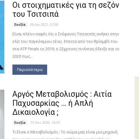
Οι στοιχηματικές για τη σεζόν
του Τσιτσιπά
06 Ιαν 2021, 07:00
Ευεξία
Είναι πλέον σαφές ότι ο Στέφανος Τσιτσιπάς ανήκει στην
ελίτ του παγκόσμιου τένις. Επειτα από τον θρίαμβό του
στα ATP Finals το 2019, ο 22χρονος τενίστας έδειξε και το
2020 πως...
Περισσότερα
Αργός Μεταβολισμός : Αιτία
Παχυσαρκίας … ή Απλή
Δικαιολογία ;
13 Οκτ 2020, 16:57
Ευεξία
Τι Είναι ο Μεταβολισμός ; Το σώμα μας είναι μια μηχανή