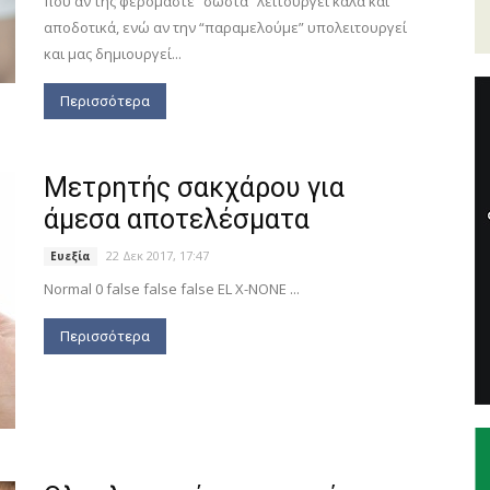
που αν της φερόμαστε “σωστά” λειτουργεί καλά και
αποδοτικά, ενώ αν την “παραμελούμε” υπολειτουργεί
και μας δημιουργεί...
Περισσότερα
Μετρητής σακχάρου για
άμεσα αποτελέσματα
22 Δεκ 2017, 17:47
Ευεξία
Normal 0 false false false EL X-NONE ...
Περισσότερα