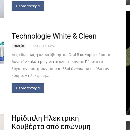
Περισσότερα
Technologie White & Clean
18 Δεκ 2017, 14:51
Ευεξία
Δες εδώ πως η οδοντόβουρτσα Oral B καθαρίζει όσο το
δυνατόν καλύτερα γίνεται όλα τα δόντια. Γι’ αυτό το
λόγο την προτιμούν τόσο πολλοί άνθρωποι σε όλο τον
κόσμο. Η ηλεκτρική...
Περισσότερα
Ημίδιπλη Ηλεκτρική
Κουβέρτα από επώνυμη