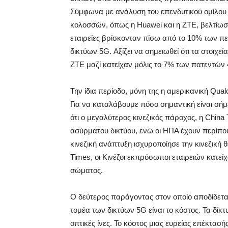
Σύμφωνα με ανάλυση του επενδυτικού ομίλου J
κολοσσών, όπως η Huawei και η ZTE, βελτίωσε
εταιρείες βρίσκονταν πίσω από το 10% των πε
δικτύων 5G. Αξίζει να σημειωθεί ότι τα στοιχεί
ZTE μαζί κατείχαν μόλις το 7% των πατεντών
Την ίδια περίοδο, μόνη της η αμερικανική Qu
Για να καταλάβουμε πόσο σημαντική είναι σήμ
ότι ο μεγαλύτερος κινεζικός πάροχος, η China 
ασύρματου δικτύου, ενώ οι ΗΠΑ έχουν περίπου
κινεζική ανάπτυξη ισχυροποίησε την κινεζική
Times, οι Κινέζοι εκπρόσωποι εταιρειών κατείχ
σώματος.
Ο δεύτερος παράγοντας στον οποίο αποδίδεται
τομέα των δικτύων 5G είναι το κόστος. Τα δίκτ
οπτικές ίνες. Το κόστος μιας ευρείας επέκτασή