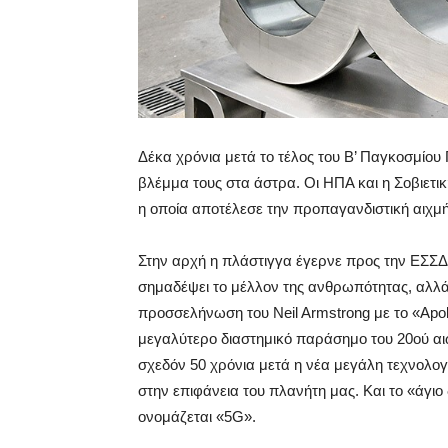
Δέκα χρόνια μετά το τέλος του Β’ Παγκοσμίου
βλέμμα τους στα άστρα. Οι ΗΠΑ και η Σοβιετ
η οποία αποτέλεσε την προπαγανδιστική αιχμ
Στην αρχή η πλάστιγγα έγερνε προς την ΕΣΣΔ. 
σημαδέψει το μέλλον της ανθρωπότητας, αλλά ο
προσσελήνωση του Neil Armstrong με το «Apol
μεγαλύτερο διαστημικό παράσημο του 20ού αι
σχεδόν 50 χρόνια μετά η νέα μεγάλη τεχνολογι
στην επιφάνεια του πλανήτη μας. Και το «άγι
ονομάζεται «5G».