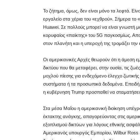
Το ζήτημα, όμως, δεν είναι μόνο τα λεφτά. Είν
εργαλείο στα χέρια του «εχθρού». Σήμερα το «
Huawei. Σε πολλούς μπορεί να είναι γνωστή μόν
κορυφαίος «παίκτης» του 5G παγκοσμίως. Απο
στον πλανήτη και η υπεροχή της τρομάζει την
Οι αμερικανικές Αρχές θεωρούν ότι η άμεση εμπ
δικτύου που θα μεταφέρει, στην ουσία, τις ζω
μοχλού πίεσης για ενδεχόμενο έλεγχο ζωτικής
συστήματα ή τα προσωπικά δεδομένα. Επειδή,
η κυβέρνηση Trump προσπαθεί να σταματήσει 
Στα μέσα Μαΐου η αμερικανική διοίκηση υπέγρ
έκτακτης ανάγκης, απαγορεύοντας στις αμερικα
εξοπλισμού δικτύων για λόγους εθνικής ασφάλ
Αμερικανός υπουργός Εμπορίου, Wilbur Ross ε