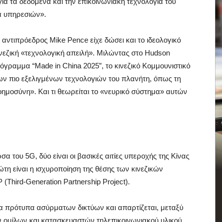
ια τα δεδομένα και την επικοινωνιακή τεχνολογία του
δα υπηρεσιών».
αντιπρόεδρος Mike Pence είχε δώσει και το ιδεολογικό
ινεζική «τεχνολογική απειλή». Μιλώντας στο Hudson
πρόγραμμα “Made in China 2025”, το κινεζικό Κομμουνιστικό
των πιο εξελιγμένων τεχνολογιών του πλανήτη, όπως τη
νοημοσύνη». Και τι θεωρείται το «νευρικό σύστημα» αυτών
 του 5G, δύο είναι οι βασικές αιτίες υπεροχής της Κίνας
τη είναι η ισχυροποίηση της θέσης των κινεζικών
Third-Generation Partnership Project).
 τα πρότυπα ασύρματων δικτύων και απαρτίζεται, μεταξύ
ομίλων και κατασκευαστών τηλεπικοινωνιακού υλικού.