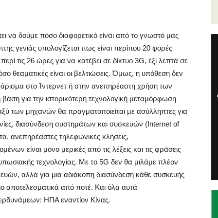
ει να δούμε πόσο διαφορετικό είναι από το γνωστό μας
πτης γενιάς υπολογίζεται πως είναι περίπου 20 φορές
ερί τις 26 ώρες για να κατέβει σε δίκτυο 3G, έξι λεπτά σε
όσο θεαματικές είναι οι βελτιώσεις. Όμως, η υπόθεση δεν
άρισμα στο Ίντερνετ ή στην ανεπηρέαστη χρήση των
η βάση για την ιστορικότερη τεχνολογική μεταμόρφωση
ταξύ των μηχανών θα πραγματοποιείται με ασύλληπτες για
νίες, διασύνδεση συστημάτων και συσκευών (Internet of
ητα, ανεπηρέαστες τηλεφωνικές κλήσεις,
νων είναι μόνο μερικές από τις λέξεις και τις φράσεις
υπωσιακής τεχνολογίας. Με το 5G δεν θα μιλάμε πλέον
υών, αλλά για μια αδιάκοπη διασύνδεση κάθε συσκευής
πιο αποτελεσματικά από ποτέ. Και όλα αυτά
ερδυνάμεων: ΗΠΑ εναντίον Κίνας.