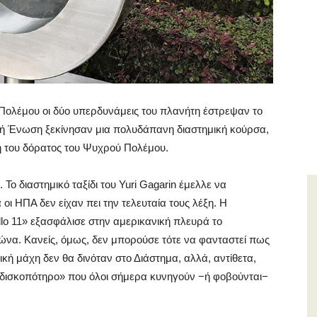
 Πολέμου οι δύο υπερδυνάμεις του πλανήτη έστρεψαν το
ική Ένωση ξεκίνησαν μια πολυδάπανη διαστημική κούρσα,
ή του δόρατος του Ψυχρού Πολέμου.
Το διαστημικό ταξίδι του Yuri Gagarin έμελλε να
ι ΗΠΑ δεν είχαν πει την τελευταία τους λέξη. Η
lo 11» εξασφάλισε στην αμερικανική πλευρά το
ώνα. Κανείς, όμως, δεν μπορούσε τότε να φανταστεί πως
κή μάχη δεν θα δινόταν στο Διάστημα, αλλά, αντίθετα,
ο δισκοπότηρο» που όλοι σήμερα κυνηγούν −ή φοβούνται−