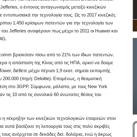
efferies, ο έντονος ανταγωνισμός μεταξύ κινεζικών
 εντυπωσιακά την τεχνολογία τους. Ως το 2017 κινεζικές
ρίπου 1.450 κρίσιμων πατεντών για την τεχνολογία των
α του Jefferies αναφέρουν πως μέχρι το 2011 οι Huawei και
 4G.
alcomm βρισκόταν πίσω από το 21% των ίδιων πατεντών.
ερα η απόσταση της Κίνας από τις ΗΠΑ, αρκεί να δούμε
Tower, διέθετε μέχρι πέρυσι 1,9 εκατ. σημεία εκπομπής
 200.000 (πηγή: Deloitte). Επομένως, η θεαματική
 θέση στο 3GPP. Σύμφωνα, μάλιστα, με τους New York
αν τις 10 από τις συνολικά 60 ανώτατες θέσεις του
 η «έκρηξη» των κινεζικών τεχνολογικών εταιρειών στον
υα αυτά βασίζουν τη λειτουργία τους στις πολύ ακριβές
ς τους ανέρχεται σε δεκάδες δισ. δολάρια, ενώ η άκρως