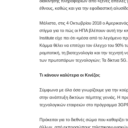
διακίνησης πληροφοριών από «ξένες απειλές γ
έθνους, καθώς και για την εφοδιαστική αλυσί
Μάλιστα, στις 4 Οκτωβρίου 2018 ο Αμερικανός 
στίγμα για το πώς οι ΗΠΑ βλέπουν αυτή την κ
Institute είχε πει ότι «μέσα από το λεγόμενο 
Κόμμα θέλει να επιτύχει τον έλεγχο του 90% 
ρομποτική, τη βιοτεχνολογία και την τεχνητή 
των πρωτοπόρων τεχνολογιών; Τα δίκτυα 5G.
Τι κάνουν καλύτερα οι Κινέζοι;
Σύμφωνα με όλα όσα γνωρίζουμε για την κούρσα
στην ανάπτυξη δικτύων πέμπτης γενιάς. Η πρώ
τεχνολογικών εταιρειών στο πρόγραμμα 3GPP (
Πρόκειται για το διεθνές σώμα που καθορίζει
άλλων, από εκπροσώπους τηλεπικοινωνιακών 