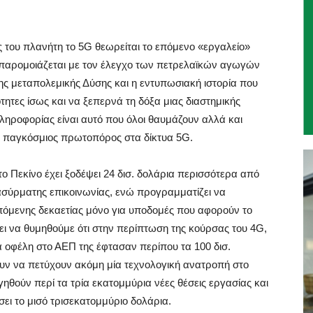
ς του πλανήτη το 5G θεωρείται το επόμενο «εργαλείο»
 παρομοιάζεται με τον έλεγχο των πετρελαϊκών αγωγών
ης μεταπολεμικής Δύσης και η εντυπωσιακή ιστορία που
τητες ίσως και να ξεπερνά τη δόξα μιας διαστημικής
πληροφορίας είναι αυτό που όλοι θαυμάζουν αλλά και
 ο παγκόσμιος πρωτοπόρος στα δίκτυα 5G.
το Πεκίνο έχει ξοδέψει 24 δισ. δολάρια περισσότερα από
σύρματης επικοινωνίας, ενώ προγραμματίζει να
 επόμενης δεκαετίας μόνο για υποδομές που αφορούν το
ζει να θυμηθούμε ότι στην περίπτωση της κούρσας του 4G,
κά οφέλη στο ΑΕΠ της έφτασαν περίπου τα 100 δισ.
ουν να πετύχουν ακόμη μία τεχνολογική ανατροπή στο
γηθούν περί τα τρία εκατομμύρια νέες θέσεις εργασίας και
σει το μισό τρισεκατομμύριο δολάρια.