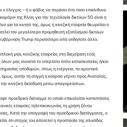
αι ο έλεγχος – ή ο φόβος να περάσει ένα τόσο επικίνδυνο
καμάρι» της Κίνας για την τεχνολογία δικτύων 5G είναι η
ο για τα κινητά της, όμως η κινεζική εταιρεία θεωρείται ο
τελεί τον μεγαλύτερο προμηθευτή εξοπλισμού δικτύων
 κυβέρνηση Trump περισσότερο από οτιδήποτε άλλο.
λοκή μιας κινεζικής εταιρείας στη διαχείριση ενός
ές όλων μας συνιστά το υπέρτατο όπλο κατασκοπείας ή/και
 σημασίας υποδομών, όπως η ενέργεια, τα αμυντικά
 όμως, αυτήν τη στιγμή η κούρσα γέρνει προς Ανατολάς,
την κινεζική διείσδυση μέσω απαγορεύσεων.
αψε προεδρικό διάταγμα το οποίο επικαλείται καταστάσεις
νικές εταιρείες τηλεπικοινωνίας τη χρήση ξένου
ειας. Κατά την υπογραφή του προεδρικού διατάγματος, ο
ίπε ότι στόχος του αποτελεί η προστασία της αλυσίδας