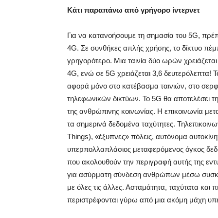
Κάτι παραπάνω από γρήγορο ίντερνετ
Για να κατανοήσουμε τη σημασία του 5G, πρέπ
4G. Σε συνθήκες απλής χρήσης, το δίκτυο πέμ
γρηγορότερο. Μια ταινία δύο ωρών χρειάζεται π
4G, ενώ σε 5G χρειάζεται 3,6 δευτερόλεπτα! Τ
αφορά μόνο στο κατέβασμα ταινιών, στο σερφ
τηλεφωνικών δικτύων. Το 5G θα αποτελέσει τ
της ανθρώπινης κοινωνίας. Η επικοινωνία με
τα σημερινά δεδομένα ταχύτητες. Τηλεπικοινω
Things), «έξυπνες» πόλεις, αυτόνομα αυτοκίν
υπερπολλαπλάσιος μεταφερόμενος όγκος δεδομέ
που ακολουθούν την περιγραφή αυτής της εντ
για ασύρματη σύνδεση ανθρώπων μέσω συσκε
με όλες τις άλλες. Ασταμάτητα, ταχύτατα και 
περιστρέφονται γύρω από μια ακόμη μάχη υπ