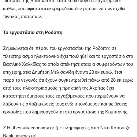
πιστωτές της Shelman και κατά κύριο λόγο οι εργαζόμενοι
καθώς όσο υφίσταται εκκρεμοδικία δεν μπορεί να συνταχθεί
πίνακας πιστωτών.
Το εργοστάσιο στη Ροδόπη
Σημειώνεται ότι πέραν του εργοστασίου της Ροδόπης σε
πλειστηριασμό ηλεκτρονικό έχει πουληθεί και το εργοστάσιο στο
Βασιλικό Χαλκίδας το οποίο απέκτησε εταιρία συμφερόντων του
επιχειρηματία Δημήτρη Μελισανίδη έναντι 23 εκ ευρώ. έτσι
παρά το γεγονός ότι έχουν συγκεντρωθεί πάνω από 28 εκ ευρώ
από τους πλειστηριασμούς η πρακτική της Ακρίτας έχει
καταστήσει όμηρους τους εργαζόμενους που περιμένουν να
λάβουν τις αποζημιώσεις τους ενώ υπονόμευσε και τις θέσεις
εργασίας που δημιουργούνται στο εργοστάσιο της Κομοτηνής.
Z.H. thessaliaeconomy.gr (με πληροφορίες από Νίκο Καρούτζο
Bankingnews.gr)