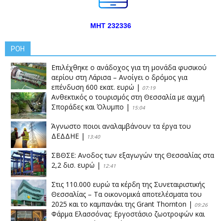
ΜΗΤ 232336
ΡΟΗ
Επιλέχθηκε ο ανάδοχος για τη μονάδα φυσικού
αερίου στη Λάρισα – Ανοίγει ο δρόμος για
επένδυση 600 εκατ. ευρώ
|
07:19
Ανθεκτικός ο τουρισμός στη Θεσσαλία με αιχμή
Σποράδες και Όλυμπο
|
15:04
Άγνωστο ποιοι αναλαμβάνουν τα έργα του
ΔΕΔΔΗΕ
|
13:40
ΣΒΘΣΕ: Aνοδος των εξαγωγών της Θεσσαλίας στα
2,2 δισ. ευρώ
|
12:41
Στις 110.000 ευρώ τα κέρδη της Συνεταιριστικής
Θεσσαλίας – Τα οικονομικά αποτελέσματα του
2025 και το καμπανάκι της Grant Thornton
|
09:26
Φάρμα Ελασσόνας: Εργοστάσιο ζωοτροφών και