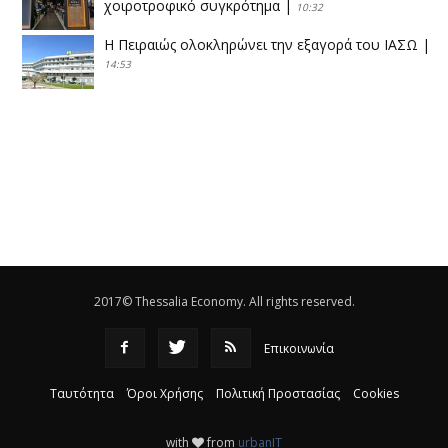
χοιροτροφικό συγκρότημα
|
10:32
Η Πειραιώς ολοκληρώνει την εξαγορά του ΙΑΣΩ
|
14:53
Το νέο ΜΙΔΑ αλλάζει τα δεδομένα στον
θεσσαλικό κάμπο
|
12:16
Eλεγχοι της Περιφέρειας Θεσσαλίας σε 10 μονάδες
ανακύκλωσης
|
16:25
Η απελευθέρωση της αγοράς ενώνει τα Θεσσαλικά
ΚΤΕΛ
|
16:17
2017© Thessalia Economy. All rights reserved.
Επικοινωνία
Ταυτότητα
Όροι Χρήσης
Πολιτική Προστασίας
Cookies
with
from
urbanIT