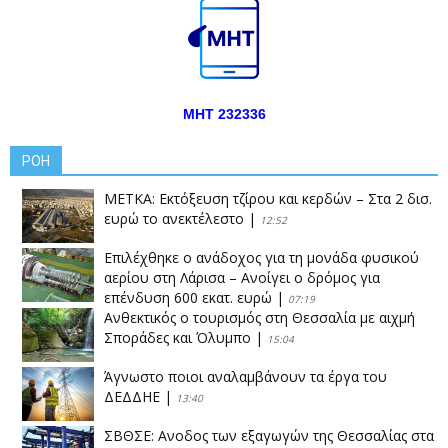
ΜΗΤ 232336
ΡΟΗ
ΜΕΤΚΑ: Εκτόξευση τζίρου και κερδών – Στα 2 δισ.
ευρώ το ανεκτέλεστο
|
12:52
Επιλέχθηκε ο ανάδοχος για τη μονάδα φυσικού
αερίου στη Λάρισα – Ανοίγει ο δρόμος για
επένδυση 600 εκατ. ευρώ
|
07:19
Ανθεκτικός ο τουρισμός στη Θεσσαλία με αιχμή
Σποράδες και Όλυμπο
|
15:04
Άγνωστο ποιοι αναλαμβάνουν τα έργα του
ΔΕΔΔΗΕ
|
13:40
ΣΒΘΣΕ: Aνοδος των εξαγωγών της Θεσσαλίας στα