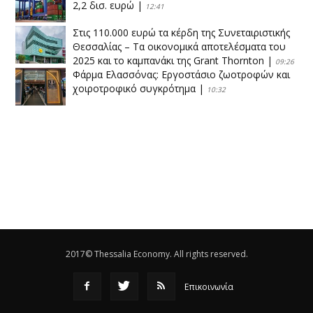
2,2 δισ. ευρώ
|
12:41
Στις 110.000 ευρώ τα κέρδη της Συνεταιριστικής
Θεσσαλίας – Τα οικονομικά αποτελέσματα του
2025 και το καμπανάκι της Grant Thornton
|
09:26
Φάρμα Ελασσόνας: Εργοστάσιο ζωοτροφών και
χοιροτροφικό συγκρότημα
|
10:32
Η Πειραιώς ολοκληρώνει την εξαγορά του ΙΑΣΩ
|
14:53
Το νέο ΜΙΔΑ αλλάζει τα δεδομένα στον
θεσσαλικό κάμπο
|
12:16
Eλεγχοι της Περιφέρειας Θεσσαλίας σε 10 μονάδες
ανακύκλωσης
|
16:25
2017© Thessalia Economy. All rights reserved.
Επικοινωνία