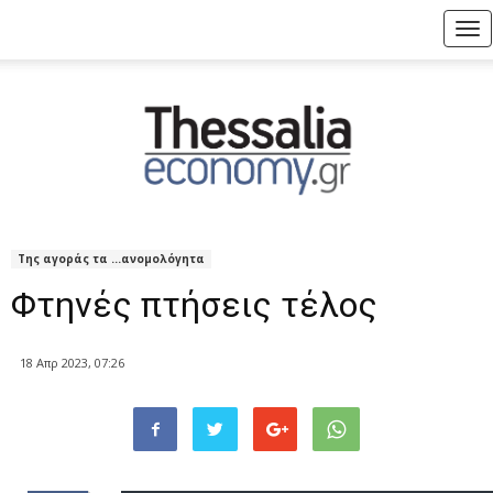
Tog
nav
Της αγοράς τα ...ανομολόγητα
Φτηνές πτήσεις τέλος
18 Απρ 2023, 07:26