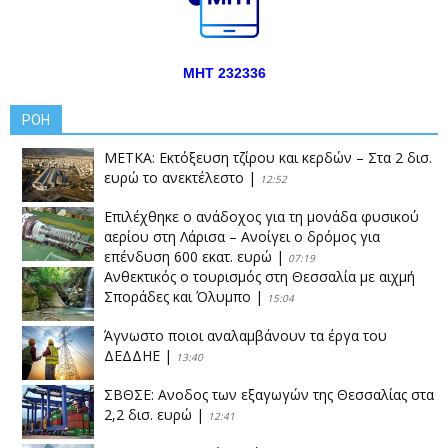
ΜΗΤ 232336
ΡΟΗ
ΜΕΤΚΑ: Εκτόξευση τζίρου και κερδών – Στα 2 δισ.
ευρώ το ανεκτέλεστο
|
12:52
Επιλέχθηκε ο ανάδοχος για τη μονάδα φυσικού
αερίου στη Λάρισα – Ανοίγει ο δρόμος για
επένδυση 600 εκατ. ευρώ
|
07:19
Ανθεκτικός ο τουρισμός στη Θεσσαλία με αιχμή
Σποράδες και Όλυμπο
|
15:04
Άγνωστο ποιοι αναλαμβάνουν τα έργα του
ΔΕΔΔΗΕ
|
13:40
ΣΒΘΣΕ: Aνοδος των εξαγωγών της Θεσσαλίας στα
2,2 δισ. ευρώ
|
12:41