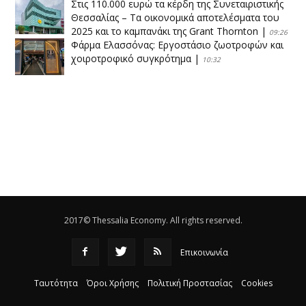
Στις 110.000 ευρώ τα κέρδη της Συνεταιριστικής
Θεσσαλίας – Τα οικονομικά αποτελέσματα του
2025 και το καμπανάκι της Grant Thornton
|
09:26
Φάρμα Ελασσόνας: Εργοστάσιο ζωοτροφών και
χοιροτροφικό συγκρότημα
|
10:32
Η Πειραιώς ολοκληρώνει την εξαγορά του ΙΑΣΩ
|
14:53
Το νέο ΜΙΔΑ αλλάζει τα δεδομένα στον
θεσσαλικό κάμπο
|
12:16
Eλεγχοι της Περιφέρειας Θεσσαλίας σε 10 μονάδες
ανακύκλωσης
|
16:25
2017© Thessalia Economy. All rights reserved.
Επικοινωνία
Ταυτότητα
Όροι Χρήσης
Πολιτική Προστασίας
Cookies