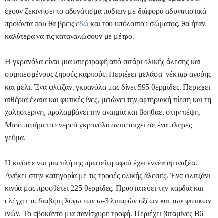
έχουν ξεκινήσει το αδυνάτισμα ποδιών με διάφορά αδυνατιστικά
προϊόντα που θα βρεις
εδώ
και του υπόλοιπου σώματος, θα ήταν
καλύτερα να τις καταναλώσουν με μέτρο.
Η γκρανόλα είναι μια υπερτραφή από σιτάρι ολικής άλεσης και
συμπιεσμένους ξηρούς καρπούς. Περιέχει μελάσα, νέκταρ αγαύης
και μέλι. Ένα φλιτζάνι γκρανόλα μας δίνει 595 θερμίδες. Περιέχει
αιθέρια έλαια και φυτικές ίνες, μειώνει την αρτηριακή πίεση και τη
χοληστερίνη, προλαμβάνει την αναιμία και βοηθάει στην πέψη.
Μισό ποτήρι του νερού γκρανόλα αντιστοιχεί σε ένα πλήρες
γεύμα.
Η κινόα είναι μια πλήρης πρωτεΐνη αφού έχει εννέα αμινοξέα.
Ανήκει στην κατηγορία με τις τροφές ολικής άλεσης. Ένα φλιτζάνι
κινόα μας προσθέτει 225 θερμίδες. Προστατεύει την καρδιά και
ελέγχει το διαβήτη λόγω των ω-3 λιπαρών οξέων και των φυτικών
ινών. Το αβοκάντο μια πανίσχυρη τροφή. Περιέχει βιταμίνες Β6