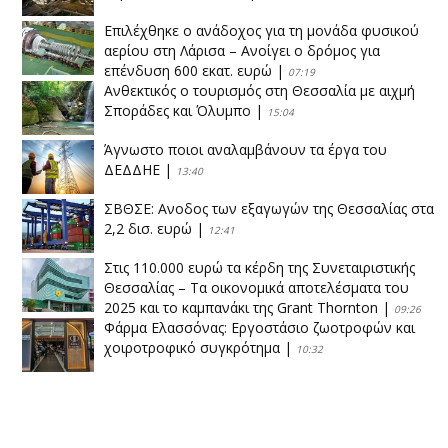
Επιλέχθηκε ο ανάδοχος για τη μονάδα φυσικού
αερίου στη Λάρισα – Ανοίγει ο δρόμος για
επένδυση 600 εκατ. ευρώ
|
07:19
Ανθεκτικός ο τουρισμός στη Θεσσαλία με αιχμή
Σποράδες και Όλυμπο
|
15:04
Άγνωστο ποιοι αναλαμβάνουν τα έργα του
ΔΕΔΔΗΕ
|
13:40
ΣΒΘΣΕ: Aνοδος των εξαγωγών της Θεσσαλίας στα
2,2 δισ. ευρώ
|
12:41
Στις 110.000 ευρώ τα κέρδη της Συνεταιριστικής
Θεσσαλίας – Τα οικονομικά αποτελέσματα του
2025 και το καμπανάκι της Grant Thornton
|
09:26
Φάρμα Ελασσόνας: Εργοστάσιο ζωοτροφών και
χοιροτροφικό συγκρότημα
|
10:32
Η Πειραιώς ολοκληρώνει την εξαγορά του ΙΑΣΩ
|
14:53
Το νέο ΜΙΔΑ αλλάζει τα δεδομένα στον