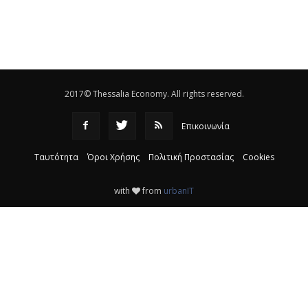
θεσσαλικό κάμπο
|
12:16
Eλεγχοι της Περιφέρειας Θεσσαλίας σε 10 μονάδες
ανακύκλωσης
|
16:25
2017© Thessalia Economy. All rights reserved.
Επικοινωνία
Ταυτότητα
Όροι Χρήσης
Πολιτική Προστασίας
Cookies
with
from
urbanIT