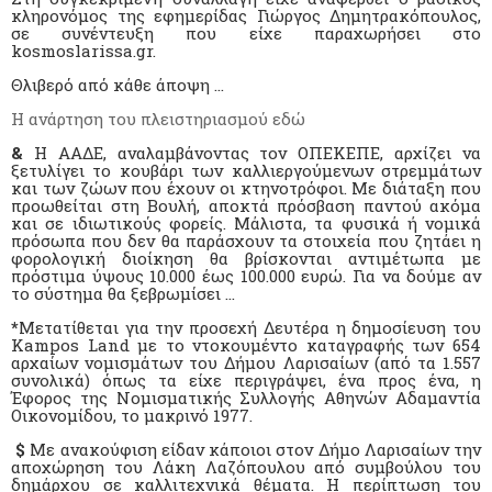
κληρονόμος της εφημερίδας Γιώργος Δημητρακόπουλος,
σε συνέντευξη που είχε παραχωρήσει στο
kosmoslarissa.gr.
Θλιβερό από κάθε άποψη …
Η ανάρτηση του πλειστηριασμού εδώ
&
Η ΑΑΔΕ, αναλαμβάνοντας τον ΟΠΕΚΕΠΕ, αρχίζει να
ξετυλίγει το κουβάρι των καλλιεργούμενων στρεμμάτων
και των ζώων που έχουν οι κτηνοτρόφοι. Με διάταξη που
προωθείται στη Βουλή, αποκτά πρόσβαση παντού ακόμα
και σε ιδιωτικούς φορείς. Μάλιστα, τα φυσικά ή νομικά
πρόσωπα που δεν θα παράσχουν τα στοιχεία που ζητάει η
φορολογική διοίκηση θα βρίσκονται αντιμέτωπα με
πρόστιμα ύψους 10.000 έως 100.000 ευρώ. Για να δούμε αν
το σύστημα θα ξεβρωμίσει …
*
Μετατίθεται για την προσεχή Δευτέρα η δημοσίευση του
Kampos Land με το ντοκουμέντο καταγραφής των 654
αρχαίων νομισμάτων του Δήμου Λαρισαίων (από τα 1.557
συνολικά) όπως τα είχε περιγράψει, ένα προς ένα, η
Έφορος της Νομισματικής Συλλογής Αθηνών Αδαμαντία
Οικονομίδου, το μακρινό 1977.
$
Με ανακούφιση είδαν κάποιοι στον Δήμο Λαρισαίων την
αποχώρηση του Λάκη Λαζόπουλου από συμβούλου του
δημάρχου σε καλλιτεχνικά θέματα. Η περίπτωση του