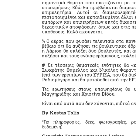
σημαντικά θέματα που σχετίζονται με το
επιχειρήσεις. Εδώ θα προβλέπεται διαμεσ
επιμελητήρια. Αυτοί οι διαμεσολαβητ
πιστοποιημένοι και εκπαιδευμένοι άλλοι 
εμπόρων και επιχειρήσεων εκτός δικαστη
δικαστικών αποφάσεων, όπως και στις πε
υποθέσεις. Καλό ακούγεται.
%
Ο αέρας που φυσάει τελευταία στα παν
βέβαιο ότι θα αυξήσει τις βουλευτικές έδ
η Λάρισα θα εκλέξει δυο βουλευτές, και α
αυξήσει και τους ενδιαφερόμενους, πολλο
#
Σε τέσσερις θεματικές ενότητες θα «
Σωκράτης Φάμελλος και Νικόλας Φαραντ
(επί των ερειπίων) του ΣΥΡΙΖΑ, που θα διε
Ραδιομέγαρο και θα μεταδοθεί από την Ε
Tις ερωτήσεις στους υποψηφίους θα υ
Μαγγηριάδης και Χριστίνα Βίδου.
Είναι από αυτά που δεν χάνονται, ειδικά α
By Kostas Tolis
*Για πληροφορίες, ιδέες, φωτογραφίες, ρο
δεδομένη)