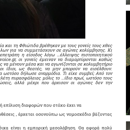
ία και τη Φθιώτιδα βρέθηκαν με τους γονείς τους χθες
άλων για να συμμετάσχουν σε αγώνες κολύμβησης. Κι
 επετράπη η είσοδος λόγω …έλλειψης πιστοποιητικού
oice.gr, oι γονείς έμειναν να διαμαρτύρονται καθώς
υς να μένουν μέσα και να αγωνίζονται σε κολυμβητήριο
ι ίδιοι, ως θεατές, να μην μπορούν να εισέλθουν.
α ωστόσο δήλωσε αναρμόδια. Τι είχε συμβεί; Από τον
έτη πυρασφάλειας μόλις το …ίδιο πρωί, ωστόσο τους
ώσεις, αλλά μέχρι που άρχισαν οι αγώνες δεν την
κή επίλυση διαφορών που στόχο έχει να
οθέσεις , έρχεται οσονούπω ως νομοσχέδιο βάζοντας
δικα είναι η εμπορική μεσολάβηση. Θα αφορά πολύ