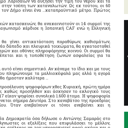
ο Λαρισαίων να αυξήσει την τιμή του νερού και τα
 στην τσέπη των καταναλωτών. Ως εκ τούτου, οι 60
ς τον Δήμο είναι ένα …καταπραϋντικό μέτρο. Πρώτος
κών κατασκευών, θα ανακαινιστούν οι 14 συρμοί της
ιαγωνισμό κέρδισε η Ισπανική CAF ενώ η Ελληνική
θα γίνει αντικατάσταση παραθύρων, καθισμάτων,
έο δάπεδο και πλευρικά τοιχώματα, θα εγκατασταθεί
ρών και οθόνες πληροφόρησης κοινού. Οι συρμοί θα
έπεται και η τοποθέτηση ζωνών ασφαλείας για τα
 αυτό είναι σημαντικό. Αν κάναμε το ίδιο και με τους
ου πληρώνουμε τα μαλλιοκέφαλά μας αλλά η αγορά
 θα ήμασταν καλύτερα …
 προσέλευση ψηφοφόρων χθες Κυριακή, πρώτη ημέρα
ν, καθώς προσήλθαν και άσκησαν το εκλογικό τους
017 είχαν ψηφίσει συνολικά 1.600 άτομα. Η ψηφοφορία
ώνεται σήμερα Δευτέρα. Στο καναβάτσο της προεδρίας
ου. Όταν ανεβαίνουν οι τόνοι ανεβαίνει και η
έα Δημοκρατία όσα δήλωσε ο Αντώνης Σαμαράς στο
γνωστες οι εξελίξεις που επιφυλάσσει το μέλλον,
ηκε στέλεχος να τον υπερασπιστεί αφού ακόμη και ο