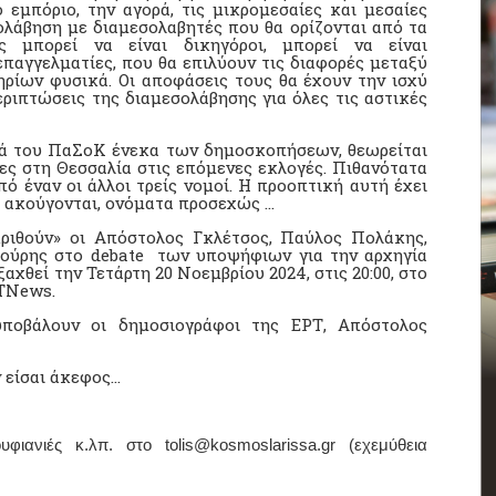
 εμπόριο, την αγορά, τις μικρομεσαίες και μεσαίες
ολάβηση με διαμεσολαβητές που θα ορίζονται από τα
ές μπορεί να είναι δικηγόροι, μπορεί να είναι
επαγγελματίες, που θα επιλύουν τις διαφορές μεταξύ
ρίων φυσικά. Οι αποφάσεις τους θα έχουν την ισχύ
ριπτώσεις της διαμεσολάβησης για όλες τις αστικές
ιά του ΠαΣοΚ ένεκα των δημοσκοπήσεων, θεωρείται
ρες στη Θεσσαλία στις επόμενες εκλογές. Πιθανότατα
πό έναν οι άλλοι τρείς νομοί. Η προοπτική αυτή έχει
ί ακούγονται, ονόματα προσεχώς …
κριθούν» οι Απόστολος Γκλέτσος, Παύλος Πολάκης,
ούρης στο debate των υποψήφιων για την αρχηγία
ξαχθεί την Τετάρτη 20 Νοεμβρίου 2024, στις 20:00, στο
ΡΤNews.
ποβάλουν οι δημοσιογράφοι της ΕΡΤ, Απόστολος
ν είσαι άκεφος…
υφιανιές κ.λπ. στο tolis@kosmoslarissa.gr (εχεμύθεια