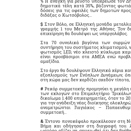
%
Η ανάγκη για ρευστό υποχρέωσε τον Δήμ
δημοτικά τέλη κατά 35%, βάζοντας φωτιά
δόσεις για τις οφειλές των δημοτών προ
διδάξας ο Κωτσόβολος…
$
Στον Βόλο, σε Ελληνική μονάδα μεταλλι
γραμμής 1 του Μετρό της Αθήνας. Τον δ
επιχείρηση θα δουλέψει ως υπεργολάβος.
Στα 70 συνολικά βαγόνια των συρμών 
συντήρηση του συστήματος κλιματισμού, ν
φωτισμός LED, νέο κλειστό κύκλωμα καμε
είναι προσβάσιμοι στα ΑΜΕΑ ενώ προβλ
αμαξίδια.
Στο έργο θα δουλέψουν Ελληνικά χέρια και
εξοπλισμούς των Ενόπλων Δυνάμεων, όπ
στη χώρα μας δεν κερδίζει σχεδόν τίποτα,
#
Ρεκόρ συμμετοχής προμηνύει η μεγάλη
των εκλογών στο Επιμελητήριο Τρικάλω
δικαίωμα 1.400 επιχειρηματίες, όταν το 2
για την ανάδειξη νέας διοίκησης ολοκληρ
αναμετρώνται Γιαγιάκος – Παπαευθυμί
συμμετοχή…
&
Έντονο πονοκέφαλο προκάλεσαν στη Ν
Βήμα και οδήγησαν στη διαγραφή του. Ά
ωστόσο αξίζει να σημειωθεί ότι δεν βρέθ