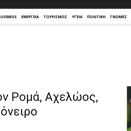
BUSINESS
ΕΝΈΡΓΕΙΑ
ΤΟΥΡΙΣΜΌΣ
ΥΓΕΊΑ
ΠΟΛΙΤΙΚΉ
ΓΝΏΜΕΣ
ον Ρομά, Αχελώος,
 όνειρο