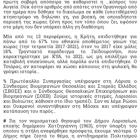
πρώτη σοβαρή απόπειρα να καθαριστεί η …κόπρος του
Αυγεία. Ούκ έστιν αριθμός από απάτες στον Οργανισμό από
την ημέρα που δόθηκε το δικαίωμα σε κάθε (υποτιθέμενο)
κτηνοτρόφο να δηλώνει γη, για βοσκή, σε οποιαδήποτε
περιοχή της χώρας ξένη προς τον τόπο όπου ζει, εφόσον
στα μέρη του δεν υπάρχει άλλη γη διαθέσιμη.
Μία από τις 13 περιφέρειες, η Κρήτη, επιδοτήθηκε για
πάνω από το 67% του εθνικού αποθέματος γαιών της
χώρας (την τετραετία 2017-2021), όταν το 2017 είχε μόλις
18%. Τρανταχτό παράδειγμα το Γαϊδουρονήσι, που
χαρακτηρίστηκε με ΚΥΑ, το 2021, ως μη επιλέξιμο για
καταβολή ενισχύσεων, αλλά παρόλα αυτά επιδοτήθηκε. Ο
Τσιάρας, αν καταφέρει να χώσει κάποιους στη φυλακή, θα
γράψει ιστορία…
%
Πρωτόκολλο Συνεργασίας υπέγραψαν στη Λάρισα ο
Σύνδεσμος Βιομηχανιών Θεσσαλίας και Στερεάς Ελλάδος
(ΣΒΘΣΕ) και ο Σύνδεσμος Θεσσαλικών Επιχειρήσεων και
Βιομηχανιών (ΣΘΕΒ). Ζούμε ιστορικές στιγμές, Λαρισαίοι
και Βολιώτες κάθισαν στο ίδιο τραπέζι. Σαν να λέμε Ρώσοι
και Ουκρανοί συναντήθηκαν στη Μόσχα και υπέγραψαν
κατάπαυση του πυρός…
#
Για τον νομισματικό θησαυρό του Δήμου Λαρισαίων,
εποχής δημάρχου Χατζηγιάννη (1963), στην ύπαρξη του
οποίου η στήλη αναφέρθηκε πρόσφατα, έχουμε νεότερα. Ο
Δήμος πήρε ζεστά το θέμα, η αντιδημαρχία Πολιτισμού