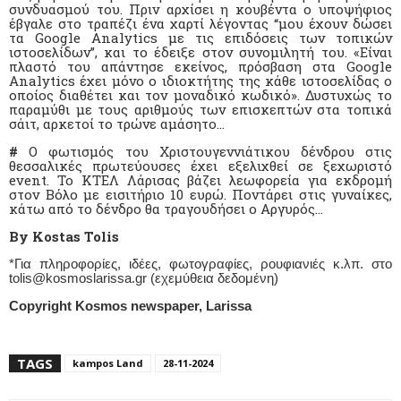
συνδυασμού του. Πριν αρχίσει η κουβέντα ο υποψήφιος
έβγαλε στο τραπέζι ένα χαρτί λέγοντας “μου έχουν δώσει
τα Google Analytics με τις επιδόσεις των τοπικών
ιστοσελίδων”, και το έδειξε στον συνομιλητή του. «Είναι
πλαστό του απάντησε εκείνος, πρόσβαση στα Google
Analytics έχει μόνο ο ιδιοκτήτης της κάθε ιστοσελίδας ο
οποίος διαθέτει και τον μοναδικό κωδικό». Δυστυχώς το
παραμύθι με τους αριθμούς των επισκεπτών στα τοπικά
σάιτ, αρκετοί το τρώνε αμάσητο…
#
Ο φωτισμός του Χριστουγεννιάτικου δένδρου στις
θεσσαλικές πρωτεύουσες έχει εξελιχθεί σε ξεχωριστό
event. Το ΚΤΕΛ Λάρισας βάζει λεωφορεία για εκδρομή
στον Βόλο με εισιτήριο 10 ευρώ. Ποντάρει στις γυναίκες,
κάτω από το δένδρο θα τραγουδήσει ο Αργυρός…
By Kostas Tolis
*Για πληροφορίες, ιδέες, φωτογραφίες, ρουφιανιές κ.λπ. στο
tolis@kosmoslarissa.gr (εχεμύθεια δεδομένη)
Copyright Kosmos newspaper, Larissa
TAGS
kampos Land
28-11-2024