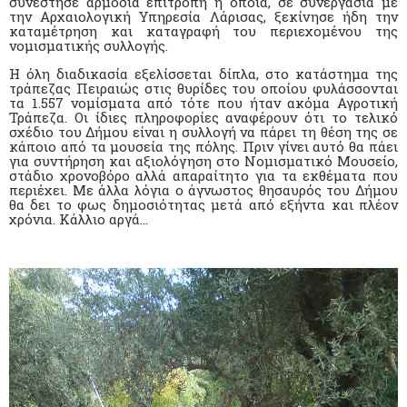
συνέστησε αρμόδια επιτροπή η οποία, σε συνεργασία με
την Αρχαιολογική Υπηρεσία Λάρισας, ξεκίνησε ήδη την
καταμέτρηση και καταγραφή του περιεχομένου της
νομισματικής συλλογής.
Η όλη διαδικασία εξελίσσεται δίπλα, στο κατάστημα της
τράπεζας Πειραιώς στις θυρίδες του οποίου φυλάσσονται
τα 1.557 νομίσματα από τότε που ήταν ακόμα Αγροτική
Τράπεζα. Οι ίδιες πληροφορίες αναφέρουν ότι το τελικό
σχέδιο του Δήμου είναι η συλλογή να πάρει τη θέση της σε
κάποιο από τα μουσεία της πόλης. Πριν γίνει αυτό θα πάει
για συντήρηση και αξιολόγηση στο Νομισματικό Μουσείο,
στάδιο χρονοβόρο αλλά απαραίτητο για τα εκθέματα που
περιέχει. Με άλλα λόγια ο άγνωστος θησαυρός του Δήμου
θα δει το φως δημοσιότητας μετά από εξήντα και πλέον
χρόνια. Κάλλιο αργά…