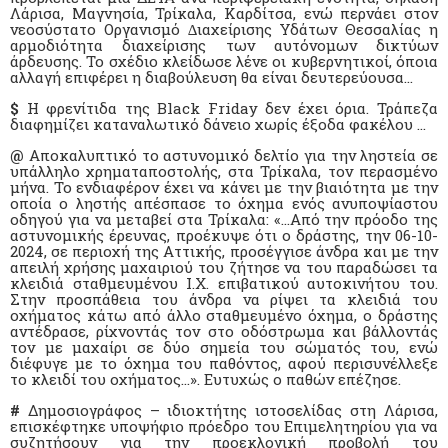
Λάρισα, Μαγνησία, Τρίκαλα, Καρδίτσα, ενώ περνάει στον
νεοσύστατο Οργανισµό ∆ιαχείρισης Υδάτων Θεσσαλίας η
αρµοδιότητα διαχείρισης των αυτόνοµων δικτύων
άρδευσης. Το σχέδιο κλείδωσε λένε οι κυβερνητικοί, όποια
αλλαγή επιφέρει η διαβούλευση θα είναι δευτερεύουσα…
$
Η φρενίτιδα της Black Friday δεν έχει όρια. Τράπεζα
διαφημίζει καταναλωτικό δάνειο χωρίς έξοδα φακέλου …
@
Αποκαλυπτικό το αστυνομικό δελτίο για την ληστεία σε
υπάλληλο χρηματαποστολής, στα Τρίκαλα, τον περασμένο
μήνα. Το ενδιαφέρον έχει να κάνει με την βιαιότητα με την
οποία ο ληστής απέσπασε το όχημα ενός ανυποψίαστου
οδηγού για να μεταβεί στα Τρίκαλα: «…Από την πρόοδο της
αστυνομικής έρευνας, προέκυψε ότι ο δράστης, την 06-10-
2024, σε περιοχή της Αττικής, προσέγγισε άνδρα και με την
απειλή χρήσης μαχαιριού του ζήτησε να του παραδώσει τα
κλειδιά σταθμευμένου Ι.Χ. επιβατικού αυτοκινήτου του.
Στην προσπάθεια του άνδρα να ρίψει τα κλειδιά του
οχήματος κάτω από άλλο σταθμευμένο όχημα, ο δράστης
αντέδρασε, ρίχνοντάς τον στο οδόστρωμα και βάλλοντάς
τον με μαχαίρι σε δύο σημεία του σώματός του, ενώ
διέφυγε με το όχημα του παθόντος, αφού περισυνέλλεξε
το κλειδί του οχήματος…». Ευτυχώς ο παθών επέζησε.
#
Δημοσιογράφος – ιδιοκτήτης ιστοσελίδας στη Λάρισα,
επισκέφτηκε υποψήφιο πρόεδρο του Επιμελητηρίου για να
συζητήσουν για την προεκλογική προβολή του