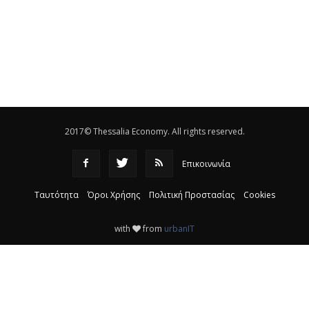
θεσσαλικό κάμπο
|
12:16
Eλεγχοι της Περιφέρειας Θεσσαλίας σε 10 μονάδες
ανακύκλωσης
|
16:25
Η απελευθέρωση της αγοράς ενώνει τα Θεσσαλικά
ΚΤΕΛ
|
16:17
2017© Thessalia Economy. All rights reserved.
Επικοινωνία
Ταυτότητα
Όροι Χρήσης
Πολιτική Προστασίας
Cookies
with
from
urbanIT