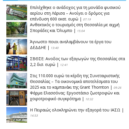
Επιλέχθηκε ο ανάδοχος για τη μονάδα φυσικού
αερίου στη Λάρισα – Ανοίγει ο δρόμος για
επένδυση 600 εκατ. ευρώ
|
07:19
Ανθεκτικός ο τουρισμός στη Θεσσαλία με αιχμή
Σποράδες και Όλυμπο
|
15:04
Άγνωστο ποιοι αναλαμβάνουν τα έργα του
ΔΕΔΔΗΕ
|
13:40
ΣΒΘΣΕ: Aνοδος των εξαγωγών της Θεσσαλίας στα
2,2 δισ. ευρώ
|
12:41
Στις 110.000 ευρώ τα κέρδη της Συνεταιριστικής
Θεσσαλίας – Τα οικονομικά αποτελέσματα του
2025 και το καμπανάκι της Grant Thornton
|
09:26
Φάρμα Ελασσόνας: Εργοστάσιο ζωοτροφών και
χοιροτροφικό συγκρότημα
|
10:32
Η Πειραιώς ολοκληρώνει την εξαγορά του ΙΑΣΩ
|
14:53
Το νέο ΜΙΔΑ αλλάζει τα δεδομένα στον