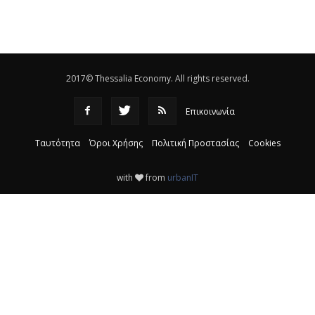
Eλεγχοι της Περιφέρειας Θεσσαλίας σε 10 μονάδες
ανακύκλωσης
|
16:25
2017© Thessalia Economy. All rights reserved.
Επικοινωνία
Ταυτότητα
Όροι Χρήσης
Πολιτική Προστασίας
Cookies
with
from
urbanIT