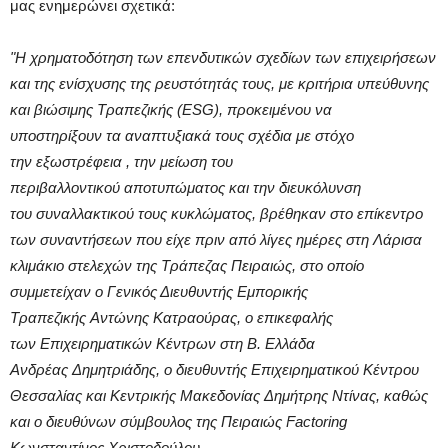
μας ενημερώνει σχετικά:
"Η χρηματοδότηση των επενδυτικών σχεδίων των επιχειρήσεων
και της ενίσχυσης της ρευστότητάς τους, με κριτήρια υπεύθυνης
και βιώσιμης Τραπεζικής (ESG), προκειμένου να
υποστηρίξουν τα αναπτυξιακά τους σχέδια με στόχο
την εξωστρέφεια , την μείωση του
περιβαλλοντικού αποτυπώματος και την διευκόλυνση
του συναλλακτικού τους κυκλώματος, βρέθηκαν στο επίκεντρο
των συναντήσεων που είχε πριν από λίγες ημέρες στη Λάρισα
κλιμάκιο στελεχών της Τράπεζας Πειραιώς, στο οποίο
συμμετείχαν ο Γενικός Διευθυντής Εμπορικής
Τραπεζικής Αντώνης Κατραούρας, ο επικεφαλής
των Επιχειρηματικών Κέντρων στη Β. Ελλάδα
Ανδρέας Δημητριάδης, ο διευθυντής Επιχειρηματικού Κέντρου
Θεσσαλίας και Κεντρικής Μακεδονίας Δημήτρης Ντίνας, καθώς
και ο διευθύνων σύμβουλος της Πειραιώς Factoring
Κωνσταντίνος Χριστοδούλου.