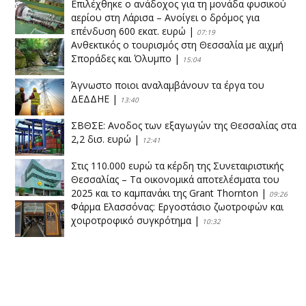
Επιλέχθηκε ο ανάδοχος για τη μονάδα φυσικού
αερίου στη Λάρισα – Ανοίγει ο δρόμος για
επένδυση 600 εκατ. ευρώ
|
07:19
Ανθεκτικός ο τουρισμός στη Θεσσαλία με αιχμή
Σποράδες και Όλυμπο
|
15:04
Άγνωστο ποιοι αναλαμβάνουν τα έργα του
ΔΕΔΔΗΕ
|
13:40
ΣΒΘΣΕ: Aνοδος των εξαγωγών της Θεσσαλίας στα
2,2 δισ. ευρώ
|
12:41
Στις 110.000 ευρώ τα κέρδη της Συνεταιριστικής
Θεσσαλίας – Τα οικονομικά αποτελέσματα του
2025 και το καμπανάκι της Grant Thornton
|
09:26
Φάρμα Ελασσόνας: Εργοστάσιο ζωοτροφών και
χοιροτροφικό συγκρότημα
|
10:32
Η Πειραιώς ολοκληρώνει την εξαγορά του ΙΑΣΩ
|
14:53
Το νέο ΜΙΔΑ αλλάζει τα δεδομένα στον
θεσσαλικό κάμπο
|
12:16