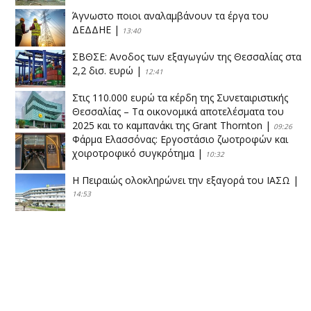
Άγνωστο ποιοι αναλαμβάνουν τα έργα του
ΔΕΔΔΗΕ
|
13:40
ΣΒΘΣΕ: Aνοδος των εξαγωγών της Θεσσαλίας στα
2,2 δισ. ευρώ
|
12:41
Στις 110.000 ευρώ τα κέρδη της Συνεταιριστικής
Θεσσαλίας – Τα οικονομικά αποτελέσματα του
2025 και το καμπανάκι της Grant Thornton
|
09:26
Φάρμα Ελασσόνας: Εργοστάσιο ζωοτροφών και
χοιροτροφικό συγκρότημα
|
10:32
Η Πειραιώς ολοκληρώνει την εξαγορά του ΙΑΣΩ
|
14:53
Το νέο ΜΙΔΑ αλλάζει τα δεδομένα στον
θεσσαλικό κάμπο
|
12:16
Eλεγχοι της Περιφέρειας Θεσσαλίας σε 10 μονάδες
ανακύκλωσης
|
16:25
Η απελευθέρωση της αγοράς ενώνει τα Θεσσαλικά