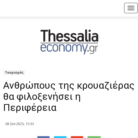
Tog
nav
Τουρισμός
Ανθρώπους της κρουαζιέρας
θα φιλοξενήσει η
Περιφέρεια
08 Σεπ 2025, 15:33