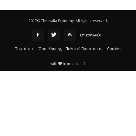
ΚΤΕΛ
|
16:17
2017© Thessalia Economy. All rights reserved.
Επικοινωνία
Ταυτότητα
Όροι Χρήσης
Πολιτική Προστασίας
Cookies
with
from
urbanIT