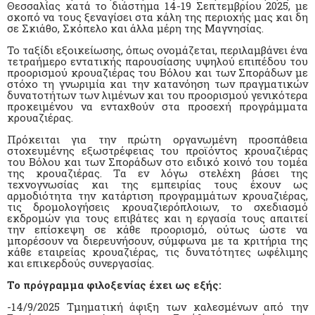
Θεσσαλίας κατά το διάστημα 14-19 Σεπτεμβρίου 2025, με
σκοπό να τους ξεναγίσει στα κάλη της περιοχής μας και δη
σε Σκιάθο, Σκόπελο και άλλα μέρη της Μαγνησίας.
Το ταξίδι εξοικείωσης, όπως ονομάζεται, περιλαμβάνει ένα
τετραήμερο εντατικής παρουσίασης υψηλού επιπέδου του
προορισμού κρουαζιέρας του Βόλου και των Σποράδων με
στόχο τη γνωριμία και την κατανόηση των πραγματικών
δυνατοτήτων των λιμένων και του προορισμού γενικότερα
προκειμένου να ενταχθούν στα προσεχή προγράμματα
κρουαζιέρας.
Πρόκειται για την πρώτη οργανωμένη προσπάθεια
στοχευμένης εξωστρέφειας του προϊόντος κρουαζιέρας
του Βόλου και των Σποράδων στο ειδικό κοινό του τομέα
της κρουαζιέρας. Tα εν λόγω στελέχη βάσει της
τεχνογνωσίας και της εμπειρίας τους έχουν ως
αρμοδιότητα την κατάρτιση προγραμμάτων κρουαζιέρας,
τις δρομολογήσεις κρουαζιερόπλοιων, το σχεδιασμό
εκδρομών για τους επιβάτες και η εργασία τους απαιτεί
την επίσκεψη σε κάθε προορισμό, ούτως ώστε να
μπορέσουν να διερευνήσουν, σύμφωνα με τα κριτήρια της
κάθε εταιρείας κρουαζιέρας, τις δυνατότητες ωφέλιμης
και επικερδούς συνεργασίας.
Το πρόγραμμα φιλοξενίας έχει ως εξής:
-14/9/2025 Τμηματική άφιξη των καλεσμένων από την