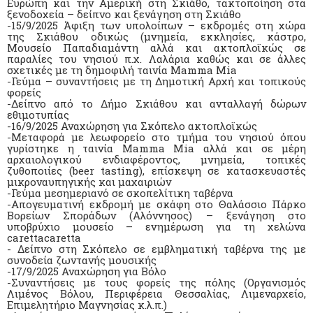
Ευρώπη και την Αμερική στη Σκιάθο, τακτοποίηση στα
ξενοδοχεία – δείπνο και ξενάγηση στη Σκιάθο
-15/9/2025 Άφιξη των υπολοίπων – εκδρομές στη χώρα
της Σκιάθου οδικώς (μνημεία, εκκλησίες, κάστρο,
Μουσείο Παπαδιαμάντη αλλά και ακτοπλοϊκώς σε
παραλίες του νησιού π.χ. Λαλάρια καθώς και σε άλλες
σχετικές με τη δημοφιλή ταινία Mamma Mia
-Γεύμα – συναντήσεις με τη Δημοτική Αρχή και τοπικούς
φορείς
-Δείπνο από το Δήμο Σκιάθου και ανταλλαγή δώρων
εθιμοτυπίας
-16/9/2025 Αναχώρηση για Σκόπελο ακτοπλοϊκώς
-Μεταφορά με λεωφορείο στο τμήμα του νησιού όπου
γυρίστηκε η ταινία Mamma Mia αλλά και σε μέρη
αρχαιολογικού ενδιαφέροντος, μνημεία, τοπικές
ζυθοποιίες (beer tasting), επίσκεψη σε κατασκευαστές
μικροναυπηγικής και μαχαιριών
-Γεύμα μεσημεριανό σε σκοπελίτικη ταβέρνα
-Απογευματινή εκδρομή με σκάφη στο Θαλάσσιο Πάρκο
Βορείων Σποράδων (Αλόννησος) – ξενάγηση στο
υποβρύχιο μουσείο – ενημέρωση για τη χελώνα
carettacaretta
- Δείπνο στη Σκόπελο σε εμβληματική ταβέρνα της με
συνοδεία ζωντανής μουσικής
-17/9/2025 Αναχώρηση για Βόλο
-Συναντήσεις με τους φορείς της πόλης (Οργανισμός
Λιμένος Βόλου, Περιφέρεια Θεσσαλίας, Λιμεναρχείο,
Επιμελητήριο Μαγνησίας κ.λ.π.)