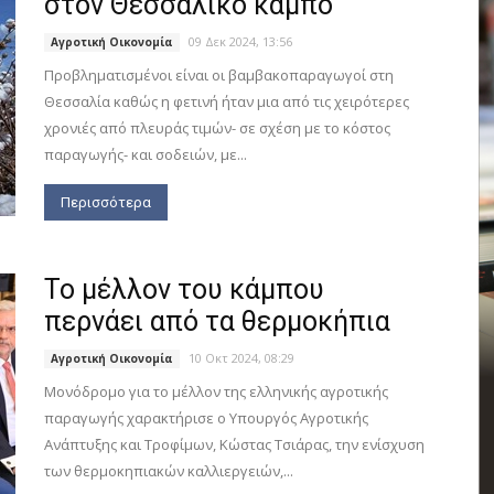
στον Θεσσαλικό κάμπο
09 Δεκ 2024, 13:56
Αγροτική Οικονομία
Προβληματισμένοι είναι οι βαμβακοπαραγωγοί στη
Θεσσαλία καθώς η φετινή ήταν μια από τις χειρότερες
χρονιές από πλευράς τιμών- σε σχέση με το κόστος
παραγωγής- και σοδειών, με...
Περισσότερα
Το μέλλον του κάμπου
περνάει από τα θερμοκήπια
10 Οκτ 2024, 08:29
Αγροτική Οικονομία
Μονόδρομο για το μέλλον της ελληνικής αγροτικής
παραγωγής χαρακτήρισε ο Υπουργός Αγροτικής
Ανάπτυξης και Τροφίμων, Κώστας Τσιάρας, την ενίσχυση
των θερμοκηπιακών καλλιεργειών,...