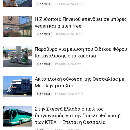
21 Μαρ 2026, 06:55
Ειδήσεις
Η Ζυθοποϊα Πηνειού επενδύει σε μπύρες
vegan και gluten free
20 Μαρ 2026, 15:39
Ειδήσεις
Παράθυρο για μείωση του Ειδικού Φόρου
Κατανάλωσης στα καύσιμα
19 Μαρ 2026, 09:42
Ειδήσεις
Ακτοπλοϊκή σύνδεση της Θεσσαλίας με
Μυτιλήνη και Χίο
17 Μαρ 2026, 07:28
Ειδήσεις
Στην Στερεά Ελλάδα ο πρώτος
διαγωνισμός για την “απελευθέρωση”
των ΚΤΕΛ – Έπεται η Θεσσαλία