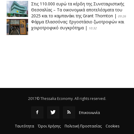
Στις 110.000 ευρώ τα κέρδη της Συνεταιριστικής
Θεσσαλίας – Τα οικονομικά αποτελέσματα του
2025 και το καμπανάκι της Grant Thornton
|
09:26
Φάρμα Ελασσόνας: Εργοστάσιο ζωοτροφών και
χοιροτροφικό συγκρότημα
|
10:32
Η Πειραιώς ολοκληρώνει την εξαγορά του ΙΑΣΩ
|
14:53
Το νέο ΜΙΔΑ αλλάζει τα δεδομένα στον
θεσσαλικό κάμπο
|
12:16
Eλεγχοι της Περιφέρειας Θεσσαλίας σε 10 μονάδες
ανακύκλωσης
|
16:25
2017© Thessalia Economy. All rights reserved.
Επικοινωνία
Ταυτότητα
Όροι Χρήσης
Πολιτική Προστασίας
Cookies