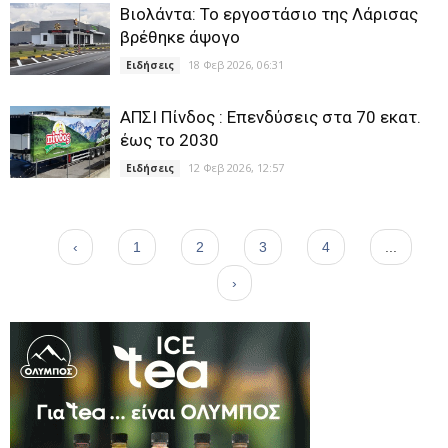
Βιολάντα: Το εργοστάσιο της Λάρισας
βρέθηκε άψογο
18 Φεβ 2026, 06:31
Ειδήσεις
ΑΠΣΙ Πίνδος : Επενδύσεις στα 70 εκατ.
έως το 2030
12 Φεβ 2026, 12:57
Ειδήσεις
‹
1
2
3
4
...
›