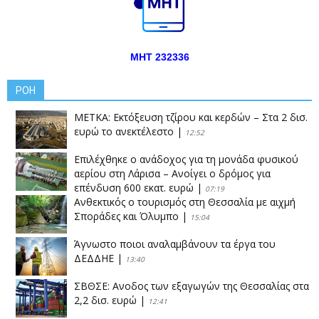
ΜΗΤ 232336
ΡΟΗ
ΜΕΤΚΑ: Εκτόξευση τζίρου και κερδών – Στα 2 δισ.
ευρώ το ανεκτέλεστο
|
12:52
Επιλέχθηκε ο ανάδοχος για τη μονάδα φυσικού
αερίου στη Λάρισα – Ανοίγει ο δρόμος για
επένδυση 600 εκατ. ευρώ
|
07:19
Ανθεκτικός ο τουρισμός στη Θεσσαλία με αιχμή
Σποράδες και Όλυμπο
|
15:04
Άγνωστο ποιοι αναλαμβάνουν τα έργα του
ΔΕΔΔΗΕ
|
13:40
ΣΒΘΣΕ: Aνοδος των εξαγωγών της Θεσσαλίας στα
2,2 δισ. ευρώ
|
12:41