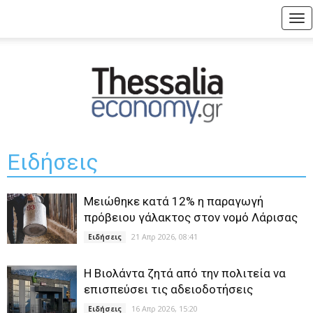
Tog
nav
Ειδήσεις
Μειώθηκε κατά 12% η παραγωγή
πρόβειου γάλακτος στον νομό Λάρισας
21 Απρ 2026, 08:41
Ειδήσεις
Η Βιολάντα ζητά από την πολιτεία να
επισπεύσει τις αδειοδοτήσεις
16 Απρ 2026, 15:20
Ειδήσεις